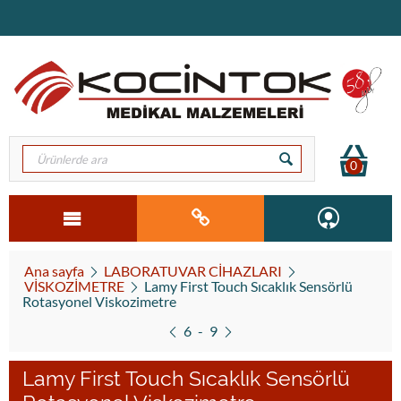
0
Ana sayfa
LABORATUVAR CİHAZLARI
VİSKOZİMETRE
Lamy First Touch Sıcaklık Sensörlü
Rotasyonel Viskozimetre
6
-
9
Lamy First Touch Sıcaklık Sensörlü