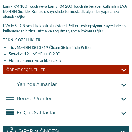
Lamy RM 100 Touch veya Lamy RM 200 Touch ile beraber kullanılan EVA
MS-DIN Sıcaklık Kontrolü sayesinde termostatik ölçümler yapmanıza
olanak sağlar.
EVA MS-DIN sıcaklık kontrolü sistemi Peltier tesir opsiyonu sayesinde sıvı
kullanmadan hızlıca ısıtma ve soğutma yapma imkanı sağlar.
TEKNİK ÖZELLİKLER
Tip :
MS-DIN ISO 3219 Ölçüm Sistemi için Peltier
Sıcaklık
: 12 – 65 °C +/- 0.2 °C
Ekran : İstenen ve anlık sıcaklık
ÖDEME SEÇENEKLERİ
Yanında Alınanlar
Benzer Ürünler
En Çok Satılanlar
SİPARİŞ ÖNCESİ